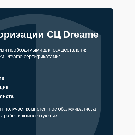
оризации СЦ Dreame
еми необходимыми для осуществления
ки Dreame сертификатами:
ие
щие
алиста
т получает компетентное обслуживание, а
ды работ и комплектующих.