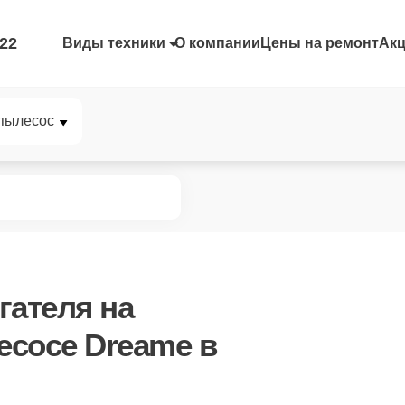
-22
Виды техники
О компании
Цены на ремонт
Ак
пылесос
гателя
на
сосе Dreame в