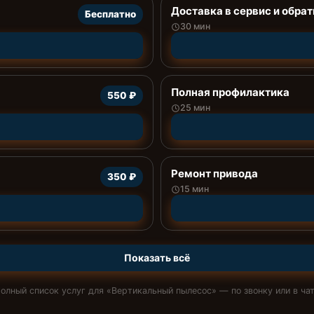
Доставка в сервис и обрат
Бесплатно
30 мин
Полная профилактика
550 ₽
25 мин
Ремонт привода
350 ₽
15 мин
Показать всё
олный список услуг для «
Вертикальный пылесос
» — по звонку или в ча